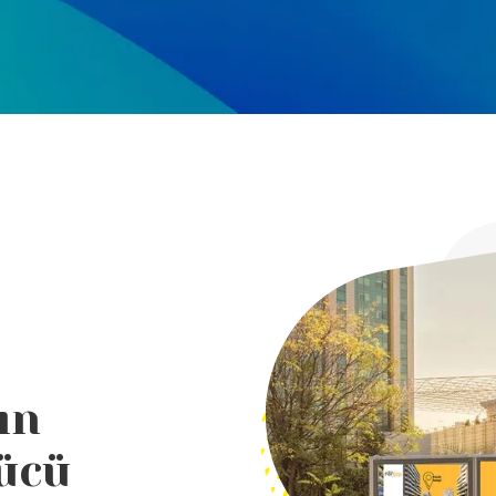
ın
Gücü