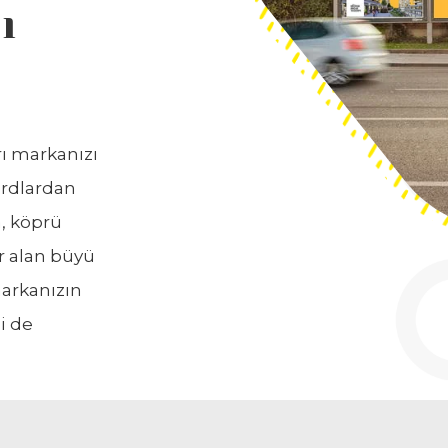
ı
rı markanızı
ardlardan
a, köprü
er alan büyü
arkanızın
ni de