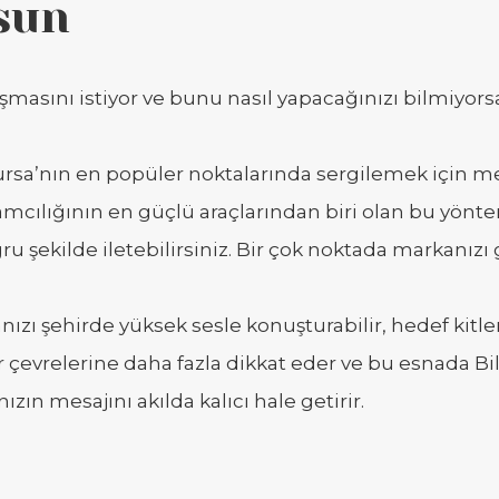
sun
aşmasını istiyor ve bunu nasıl yapacağınızı bilmiyo
Bursa’nın en popüler noktalarında sergilemek için m
mcılığının en güçlü araçlarından biri olan bu yöntem
u şekilde iletebilirsiniz. Bir çok noktada markanızı g
nızı şehirde yüksek sesle konuşturabilir, hedef kitleni
ar çevrelerine daha fazla dikkat eder ve bu esnada Billb
ın mesajını akılda kalıcı hale getirir.