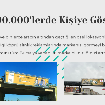
0.000'lerde Kişiye Gö
 ve binlerce aracın altından geçtiği en özel lokasyon
tiği köprü alınlık reklamlarında markanızı görmeyi bi
mını tüm Bursa’ya yapabilir, marka bilinirliğinizi arttı