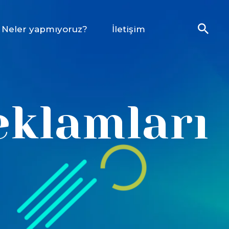
Neler yapmıyoruz?
İletişim
eklamları