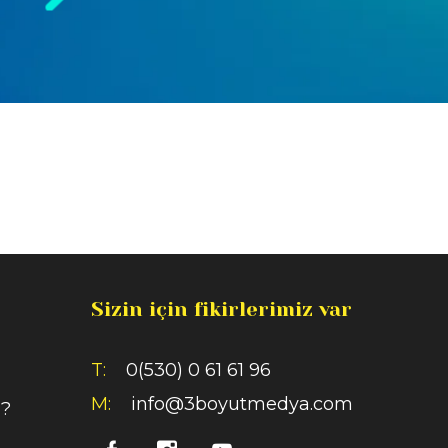
Sizin için fikirlerimiz var
T:
0(530) 0 61 61 96
M:
info@3boyutmedya.com
i?