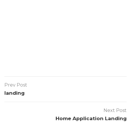
Anasayfa
Neler Yapıyoruz
Neler yapmıyoruz?
İletişim
Prev Post
landing
Next Post
Home Application Landing