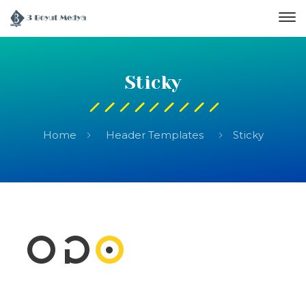
Sticky
Home
Header Templates
Sticky
Anasayfa
Neler Yapıyoruz