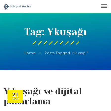
Tag: Ykuşağı
Home
Posts Tagged "Ykuşağı"
Y kuşağı ve dijital
21
pazarlama
MAR