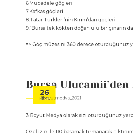
6.Mübadele göçleri
7.Kafkas göçleri
8.Tatar Türkleri’nin Kırım’dan göçleri
9.”Bursa tek kökten doğan ulu bir çınarın dal
=>
Göç müzesini 360 derece oturduğunuz ye
Bursa Ulucamii’den 
26
3boyutmedya_2021
MAR
3 Boyut Medya olarak sizi oturduğunuz yer
Özel izin ile 110 basamak tırmanarak çıktığı