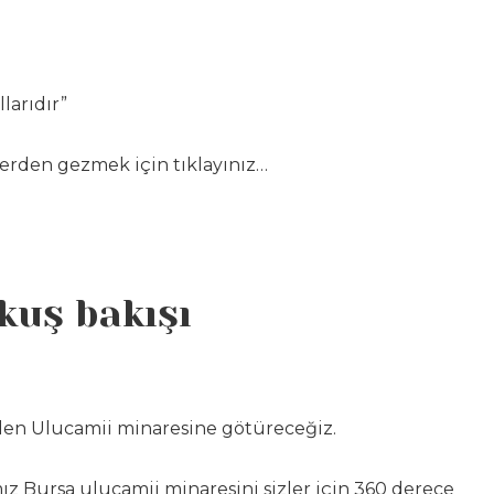
larıdır”
rden gezmek için tıklayınız…
kuş bakışı
den Ulucamii minaresine götüreceğiz.
mız Bursa ulucamii minaresini sizler için 360 derece