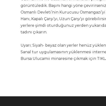
görüntüledik. Başını hangi yöne çevirirseniz
Osmanlı Devleti’nin Kurucusu Osmangazi’yi v
Hanı, Kapalı Çarşı’yı, Uzun Çarşı’yı görebili
yerlere şimdi oturduğunuz yerden yukarıdan
tadını çıkarın.
Uyarı; Siyah- beyaz olan yerler henüz yükle
Sanal tur uygulamasının yüklenmesi internet 
Bursa Ulucamii minaresine çıkmak için TIK