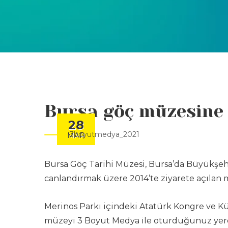
Bursa göç müzesine 
28
3boyutmedya_2021
MAR
Bursa Göç Tarihi Müzesi, Bursa’da Büyükşehi
canlandırmak üzere 2014’te ziyarete açılan 
Merinos Parkı içindeki Atatürk Kongre ve Kül
müzeyi
3 Boyut Medya
ile oturduğunuz yerd