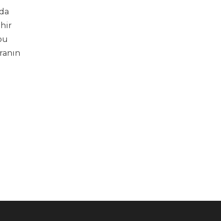
nda
hir
bu
ranın