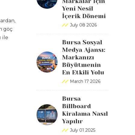
Markalar İçin
Yeni Nesil
İçerik Dönemi
lardan,
July 08 2026
an göç
 ile
Bursa Sosyal
Medya Ajansı:
Markanızı
Büyütmenin
En Etkili Yolu
March 17 2026
Bursa
Billboard
Kiralama Nasıl
Yapılır
July 01 2025