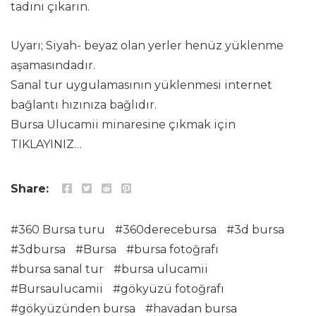
tadını çıkarın.
Uyarı; Siyah- beyaz olan yerler henüz yüklenme
aşamasındadır.
Sanal tur uygulamasının yüklenmesi internet
bağlantı hızınıza bağlıdır.
Bursa Ulucamii minaresine çıkmak için
TIKLAYINIZ…
Share:
360 Bursa turu
360derecebursa
3d bursa
3dbursa
Bursa
bursa fotoğrafı
bursa sanal tur
bursa ulucamii
Bursaulucamii
gökyüzü fotoğrafı
gökyüzünden bursa
havadan bursa