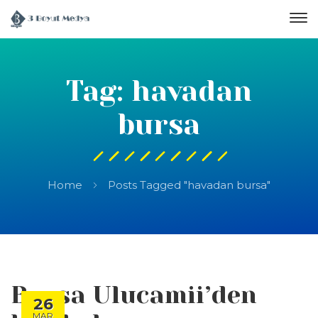
Tag: havadan
bursa
Home
Posts Tagged "havadan bursa"
Bursa Ulucamii’den
26
MAR