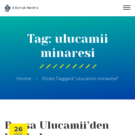
Tag: ulucamii
minaresi
Home
Posts Tagged "ulucamii minaresi"
Bursa Ulucamii’den
26
MAR