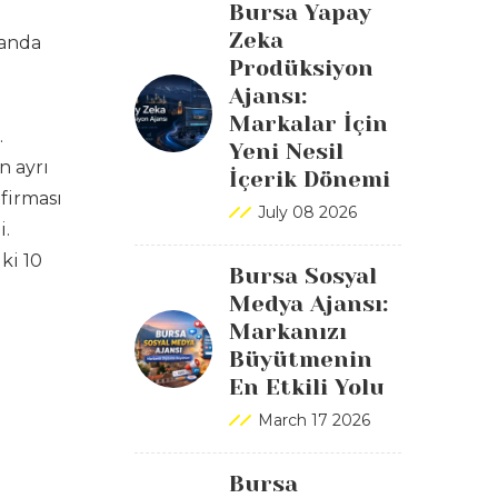
Bursa Yapay
Zeka
landa
Prodüksiyon
Ajansı:
Markalar İçin
.
Yeni Nesil
n ayrı
İçerik Dönemi
firması
July 08 2026
i.
ki 10
Bursa Sosyal
Medya Ajansı:
Markanızı
Büyütmenin
En Etkili Yolu
March 17 2026
Bursa