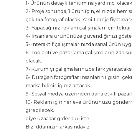
1-
Ürünün detaylı tanıtımına yardımcı olacak.
2-
Proje sonunda, 1 ürün için, elinizde hem 
çok 144 fotoğraf olacak. Yani 1 proje fiyatına ‘
3-
Yapacağınız reklam çalışmaları için tekrar
4-
İnsanlara ürününüze güvendiğinizi göster
5-
İnteraktif çalışmalarınızda sanal ürün uygu
6-
Toplantı ve pazarlama çalışmalarınızda su
olacak.
7-
Kurumiçi çalışmalarınızda fark yaratacaksı
8-
Durağan fotoğraflar insanların ilgisini ç
marka bilinirliğiniz artacak.
9-
Sosyal medya üzerinden daha etkili pazar
10-
Reklam için her eve ürününüzü gönderm
girebilecek.
diye uzaaaar gider bu liste.
Biz iddamızın arkasındayız.