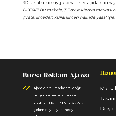
3D sanal ürün uygulaması her açıdan firmaya
DİKKAT: Bu makale, 3 Boyut Medya markası olan
gösterilmeden kullanılması halinde yasal işlem
Hizme
Bursa Reklam Ajansı
Ajans olarak markanızı, doğru
Markal
iletişim ile hedef kitlenize
Tasarı
ulaşmanız için fikirler üretiyor,
Dijiyal
çekimler yapıyor, medya