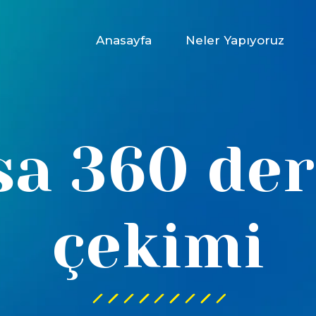
Anasayfa
Neler Yapıyoruz
sa 360 de
çekimi