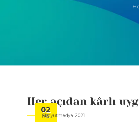
H
Her açıdan kârlı uy
02
3boyutmedya_2021
NIS