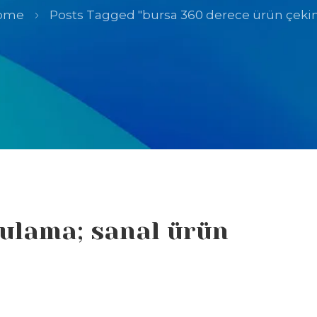
ome
Posts Tagged "bursa 360 derece ürün çeki
gulama; sanal ürün