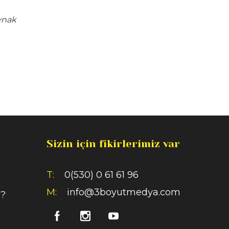
ynak
Sizin için fikirlerimiz var
T:
0(530) 0 61 61 96
M:
info@3boyutmedya.com
i?