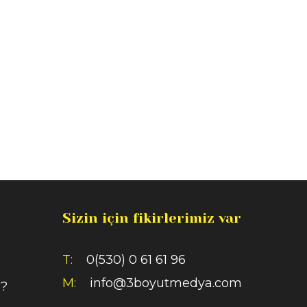
Sizin için fikirlerimiz var
T:
0(530) 0 61 61 96
M:
info@3boyutmedya.com
i?