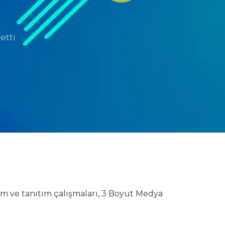
etti
m ve tanıtım çalışmaları, 3 Boyut Medya