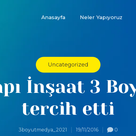
Anasayfa
Neler Yapıyoruz
Uncategorized
ı İnşaat 3 Bo
tercih etti
3boyutmedya_2021
19/11/2016
0