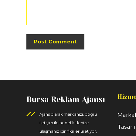
Hizme
Bursa Reklam Ajansı
Ajans olarak markanızı, doğru
Markal
iletişim ile hedef kitlenize
Tasarı
ulaşmanız için fikirler üretiyor,