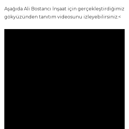
Aşağıda Ali Bostancı İnşaat için gerçekleştirdiğimiz
gökyüzünden tanıtım videosunu izleyebilirsiniz.<