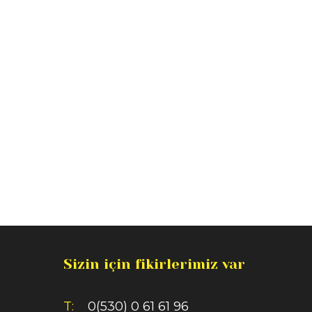
Sizin için fikirlerimiz var
T:
0(530) 0 61 61 96