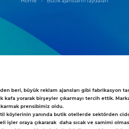
Home
Butik ajansların faydaları
n beri, büyük reklam ajansları gibi fabrikasyon ta
kafa yorarak birşeyler çıkarmayı tercih ettik. Markayı
çıkarmak prensibimiz oldu.
til köylerinin yanında butik otellerde sektörden cid
eli işler oraya çıkararak daha sıcak ve samimi olma