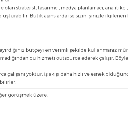
e olan stratejist, tasarımcı, medya planlamacı, analitikçi
uşturabilir. Butik ajanslarda ise sizin işinizle ilgilenen
ya ayırdığınız bütçeyi en verimli şekilde kullanmanız m
urmadığından bu hizmeti outsource ederek çalışır. Böyl
arca çalışanı yoktur. İş akışı daha hızlı ve esnek olduğu
ilirler.
eğer görüşmek üzere.