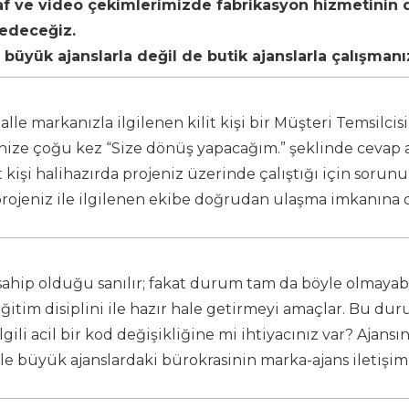
af ve video çekimlerimizde fabrikasyon hizmetinin d
 edeceğiz.
üyük ajanslarla değil de butik ajanslarla çalışmanı
alle markanızla ilgilenen kilit kişi bir Müşteri Temsilc
lerinize çoğu kez “Size dönüş yapacağım.” şeklinde cevap al
t kişi halihazırda projeniz üzerinde çalıştığı için sorun
 projeniz ile ilgilenen ekibe doğrudan ulaşma imkanına da
hip olduğu sanılır; fakat durum tam da böyle olmayabili
eğitim disiplini ile hazır hale getirmeyi amaçlar. Bu dur
gili acil bir kod değişikliğine mi ihtiyacınız var? Ajansın
kle büyük ajanslardaki bürokrasinin marka-ajans iletişim