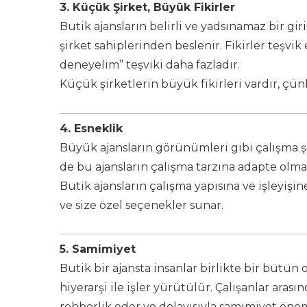
3.
Küçük Şirket, Büyük Fikirler
Butik ajansların belirli ve yadsınamaz bir gir
şirket sahiplerinden beslenir. Fikirler teşvik 
deneyelim” teşviki daha fazladır.
Küçük şirketlerin büyük fikirleri vardır, çünk
4.
Esneklik
Büyük ajansların görünümleri gibi çalışma şeki
de bu ajansların çalışma tarzına adapte olma
Butik ajansların çalışma yapısına ve işleyiş
ve size özel seçenekler sunar.
5.
Samimiyet
Butik bir ajansta insanlar birlikte bir bütün
hiyerarşi ile işler yürütülür. Çalışanlar aras
rehberlik eder ve dolayısıyla samimiyet önem