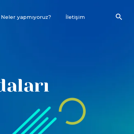
Neler yapmıyoruz?
İletişim
daları